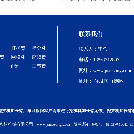
联系我们
打桩臂
筛分斗
联系人：李总
臂
网格斗
缩短臂
电话：13863712807
配件
三节臂
网址：www.jnaosong.com
地址： 任城区山博路
挖掘机加长臂厂家
可根据客户需求进行
挖掘机加长臂定做
、
挖掘机加长臂
济宁奥松机械有限公司 www.jnaosong.com 版权所有
备案号：鲁ICP备16042493