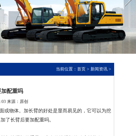
当前位置：
首页
>
新闻资讯
>
要加配重吗
5:03 来源：原创
面或物体。加长臂的好处是显而易见的，它可以为挖
享加了长臂后要加配重吗。