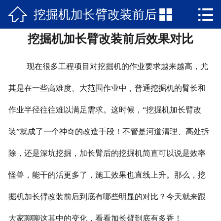



挖掘机加长臂改装前后
网站首页

挖掘机加长臂改装前后效果对比
关于我们
效果对比
新闻资讯
现在很多工程项目对挖掘机的作业要求越来越高，尤
产品中心
其是在一些高难度、大范围作业中，普通挖掘机的臂长和
作业半径往往难以满足需求。这时候，“挖掘机加长臂改
公司文化
装”就成了一个神奇的改造手段！不管是河道清理、高处拆
在线留言
除，还是深坑挖掘，加长臂后的挖掘机简直可以说是效率
联系我们
怪兽，能干的活更多了，施工效果也直线上升。那么，挖
掘机加长臂改装前后到底有哪些明显的对比？今天就来跟
大家聊聊这其中的变化，看看加长臂到底有多香！