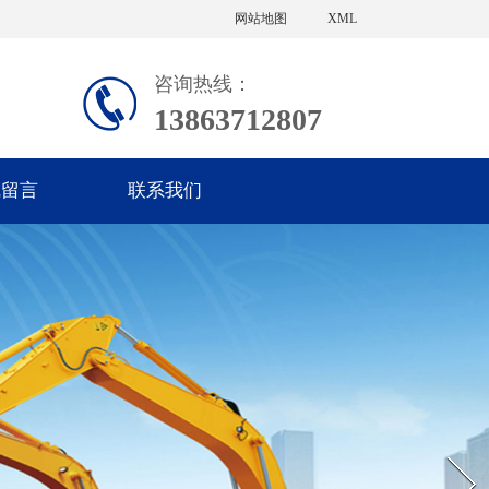
网站地图
XML
咨询热线：
13863712807
线留言
联系我们
Next