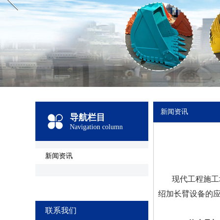
新闻资讯
导航栏目
Navigation column
新闻资讯
现代工程施工
绍加长臂设备的
联系我们