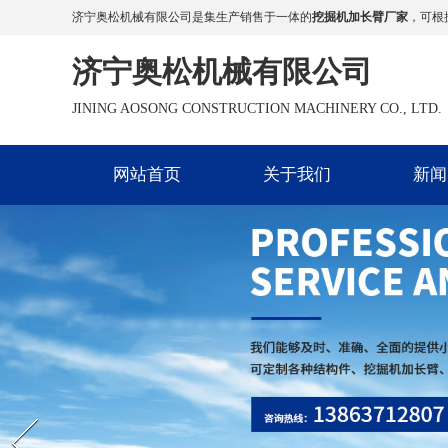
济宁奥松机械有限公司是集生产销售于一体的
挖掘机加长臂厂家
，可根
济宁奥松机械有限公司
JINING AOSONG CONSTRUCTION MACHINERY CO., LTD.
网站首页
关于我们
新闻
Prev