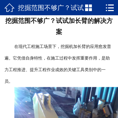



挖掘范围不够广？试试
网站首页

挖掘范围不够广？试试加长臂的解决方
关于我们
加长臂的解决方案
案
新闻资讯
在现代工程施工场景下，挖掘机加长臂的应用愈发普
产品中心
遍。它凭借自身特性，在施工过程中发挥重要作用，是助
公司文化
力工程推进、提升工程作业成效的关键工具类别中的一
在线留言
员。
联系我们