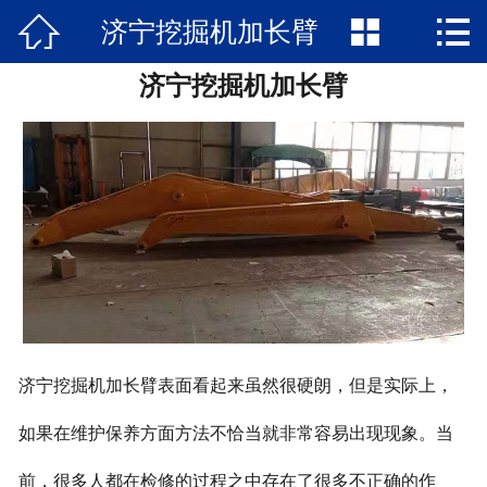



济宁挖掘机加长臂
网站首页

济宁挖掘机加长臂
关于我们
新闻资讯
产品中心
公司文化
在线留言
联系我们
济宁挖掘机加长臂表面看起来虽然很硬朗，但是实际上，
如果在维护保养方面方法不恰当就非常容易出现现象。当
前，很多人都在检修的过程之中存在了很多不正确的作