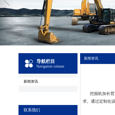
新闻资讯
导航栏目
Navigation column
新闻资讯
挖掘机加长臂
求。通过定制化
联系我们