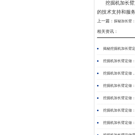
挖掘机加长臂
的技术支持和服
上一篇：
探秘加长臂
相关资讯：
揭秘挖掘机加长臂定做
挖掘机加长臂定做：
挖掘机加长臂定做，
挖掘机加长臂定做：
挖掘机加长臂定做：
挖掘机加长臂定做：
挖掘机加长臂定做：