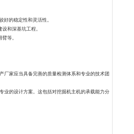
持较好的稳定性和灵活性。
口建设和深基坑工程。
用臂等。
产厂家应当具备完善的质量检测体系和专业的技术团
专业的设计方案。这包括对挖掘机主机的承载能力分