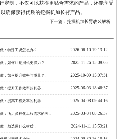
行定制，不仅可以获得更贴合需求的产品，还能享受
，以确保获得优质的挖掘机加长臂产品。
下一篇：
挖掘机加长臂改装解析
2026-06-10 19:13:12
做：特殊工况怎么办？...
2025-11-26 15:09:05
做，如何让挖掘机更得力？...
2025-10-09 15:07:31
做，如何提升效率与质量？...
2025-06-03 18:48:37
做：提升工作效率的利器...
2025-04-08 09:44:16
做：提高工程效率的利器...
2025-03-04 08:26:37
做：满足多样化工程需求的关...
2024-11-11 15:53:21
做一般选用什么材质...
2024-09-30 16:10:16