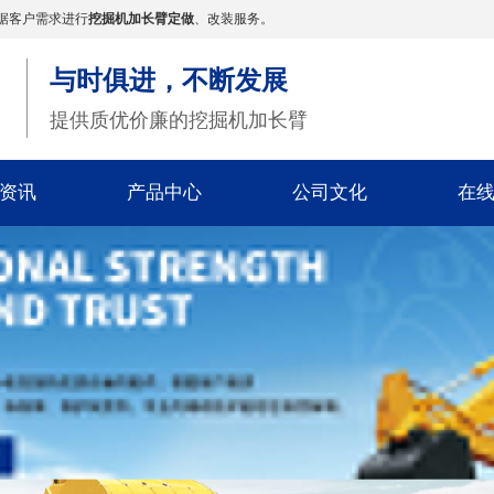
据客户需求进行
挖掘机加长臂定做
、改装服务。
与时俱进，不断发展
提供质优价廉的挖掘机加长臂
资讯
产品中心
公司文化
在