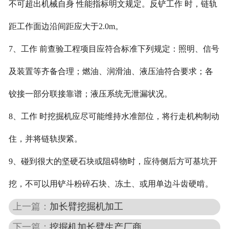
不可超出机械自身 性能指标明文规定。反铲工作 时，链轨
距工作面边沿间距应大于2.0m。
7、工作 前查验工程项目应符合标准下列规定：照明、信号
及装置等齐备合理；燃油、润滑油、液压油符合要求；各
铰接一部分联接靠谱；液压系统无泄漏状况。
8、工作 时挖掘机应尽可能维持水准部位，将行走机构制动
住，并将链轨揳紧。
9、碰到很大的坚硬石块或阻碍物时，应待侧后方可基坑开
挖，不可以用铲斗粉碎石块、冻土、或用单边斗齿硬啃。
上一篇：
加长臂挖掘机加工
下一篇：
挖掘机加长臂生产厂商